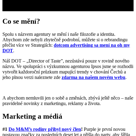
Co se mění?
Spolu s názvem agentury se mění i naše filozofie a identita.
Abychom zde nebyli zbytečně podrobní, můžete si o rebrandingu
přečíst více ve Strategiích:
dotcom advertising sa mení na oh my
DOT
.
Náš DOT – „Director of Taste”, nezůstává pouze v rovině nového
názvu. Ve spolupráci s výzkumnou agenturou Ipsos jsme se rozhodli
vytvořit každoroční průzkum mapující trendy v chování Čechů a
jeho plnou verzi naleznete zde
zdarma na našem novém webu
.
A abychom nemluvili jen o sobě a změnách, zbývá ještě něco – naše
pravidelné novinky z marketingu, reklamy a života.
Marketing a médiá
#1
Do M&M’s rodiny přibyl nový člen
!
Purple je první novou
postavou značky za posledních deset let a přišla do party, aby šířila