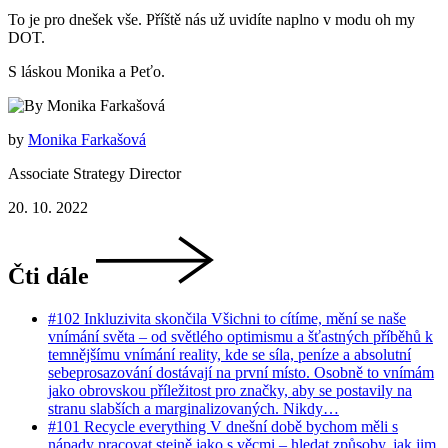
To je pro dnešek vše. Příště nás už uvidíte naplno v modu oh my
DOT.
S láskou Monika a Peťo.
by
Monika Farkašová
Associate Strategy Director
20. 10. 2022
Čti dále
#
102
Inkluzivita skončila Všichni to cítíme, mění se naše
vnímání světa – od světlého optimismu a šťastných příběhů k
temnějšímu vnímání reality, kde se síla, peníze a absolutní
sebeprosazování dostávají na první místo. Osobně to vnímám
jako obrovskou příležitost pro značky, aby se postavily na
stranu slabších a marginalizovaných. Nikdy…
#
101
Recycle everything V dnešní době bychom měli s
nápady pracovat stejně jako s věcmi – hledat způsoby, jak jim