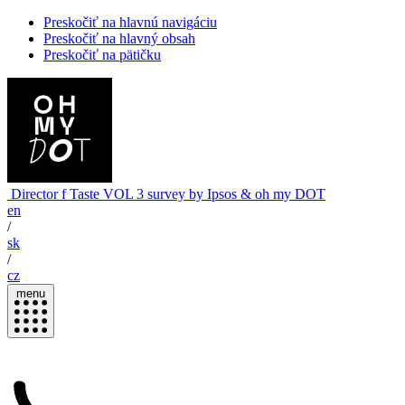
Preskočiť na hlavnú navigáciu
Preskočiť na hlavný obsah
Preskočiť na pätičku
Director
f Taste
VOL 3
survey by Ipsos & oh my DOT
en
/
sk
/
cz
menu