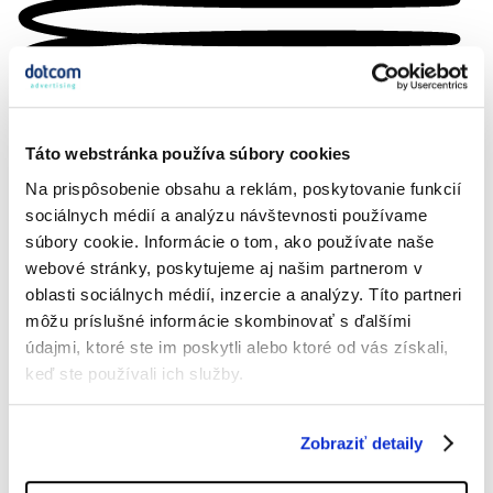
Táto webstránka používa súbory cookies
Na prispôsobenie obsahu a reklám, poskytovanie funkcií
sociálnych médií a analýzu návštevnosti používame
súbory cookie. Informácie o tom, ako používate naše
Portfólio
webové stránky, poskytujeme aj našim partnerom v
Ocenení
oblasti sociálnych médií, inzercie a analýzy. Títo partneri
Kariéra
môžu príslušné informácie skombinovať s ďalšími
Kontakt
Director Of Taste
údajmi, ktoré ste im poskytli alebo ktoré od vás získali,
Connecting the DOTS
keď ste používali ich služby.
en
/
sk
Zobraziť detaily
/
cz