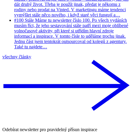
dát druhý život. Třeba je použít jinak, předat je někomu z
rodiny nebo prodat na Vinted. V marketingu máme tendenci
vymýšlet stále něco nového, i když staré věci fungují a…
#
100
Stále Máme tu newsletter číslo 100. Po všech vydáních
musím říct, že jeho sestavování stále patří mezi moje oblíbené
volnočasové aktivity, při které si utřídím hlavní zdroje
informací a inspirace. V tomto čísle to uděláme trochu jinak.
Jednu část jsem tentokrát outsourcoval od kolegů z agentury.
Také tu najdete…
všechny články
Odebírat newsletter pro pravidelný přísun inspirace