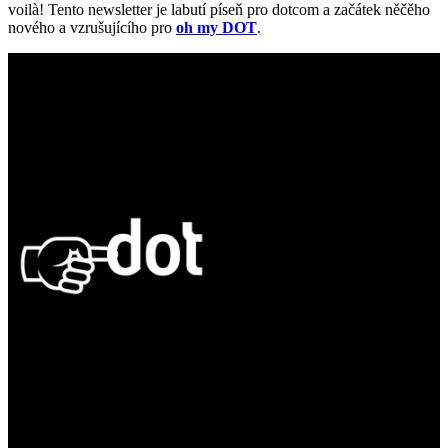
voilà! Tento newsletter je labutí píseň pro dotcom a začátek něčěho
nového a vzrušujícího pro
oh my DOT
.