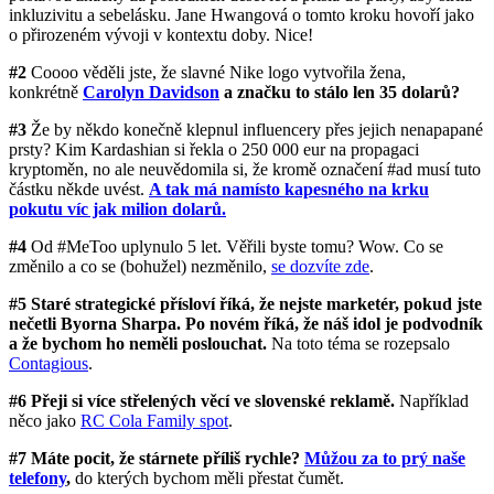
inkluzivitu a sebelásku. Jane Hwangová o tomto kroku hovoří jako
o přirozeném vývoji v kontextu doby. Nice!
#2
Coooo věděli jste, že slavné Nike logo vytvořila žena,
konkrétně
Carolyn Davidson
a značku to stálo len 35 dolarů?
#3
Že by někdo konečně klepnul influencery přes jejich nenapapané
prsty? Kim Kardashian si řekla o 250 000 eur na propagaci
kryptoměn, no ale neuvědomila si, že kromě označení #ad musí tuto
částku někde uvést.
A tak má namísto kapesného na krku
pokutu víc jak milion dolarů.
#4
Od #MeToo uplynulo 5 let. Věřili byste tomu? Wow. Co se
změnilo a co se (bohužel) nezměnilo,
se dozvíte zde
.
#5
Staré strategické přísloví říká, že nejste marketér, pokud jste
nečetli Byorna Sharpa. Po novém říká, že náš idol je podvodník
a že bychom ho neměli poslouchat.
Na toto téma se rozepsalo
Contagious
.
#6 Přeji si více střelených věcí ve slovenské reklamě.
Například
něco jako
RC Cola Family spot
.
#7 Máte pocit, že stárnete příliš rychle?
Můžou za to prý naše
telefony
,
do kterých bychom měli přestat čumět.