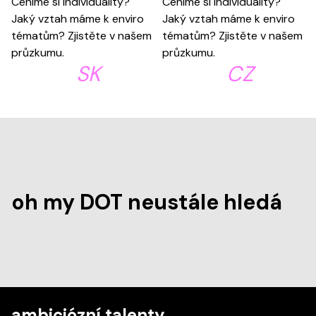
2022 /
SK
2022 /
CZ
view more
view more
oh my DOT neustále hledá
ambiciózní talenty