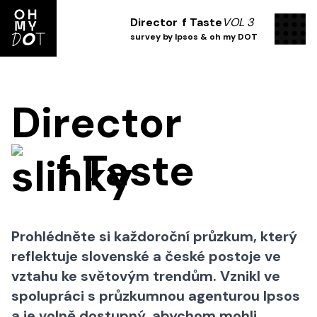
men
Director
f Taste
VOL 3
survey by Ipsos & oh my DOT
Director
f Taste
Prohlédněte si každoroční průzkum, který
reflektuje slovenské a české postoje ve
vztahu ke světovým trendům. Vznikl ve
spolupráci s průzkumnou agenturou Ipsos
a je volně dostupný, abychom mohli