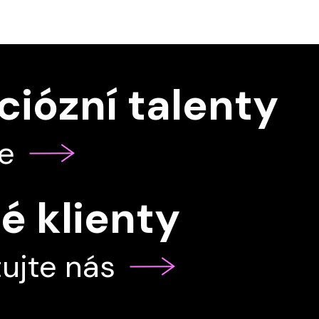
iózní talenty
se
é klienty
ujte nás