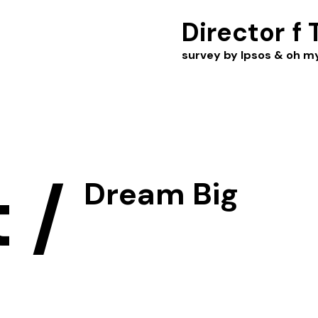
Director
f 
survey by Ipsos & oh 
t
/
Dream Big