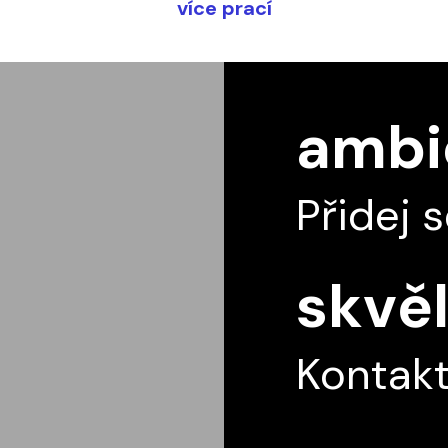
více prací
ambic
Přidej 
skvěl
Kontakt