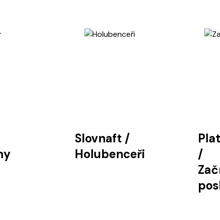
Slovnaft
/
Pla
hy
Holubenceři
/
Zač
pos