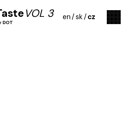
Taste
VOL 3
menu
en
/
sk
/
cz
my DOT