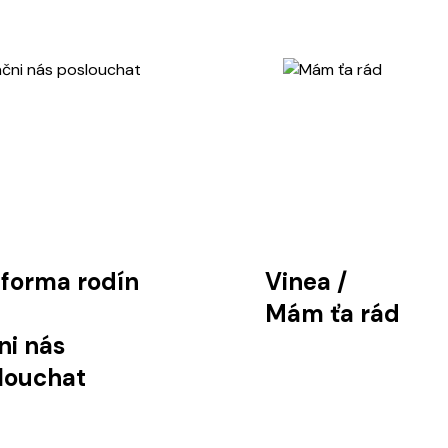
tforma rodín
Vinea
/
Mám ťa rád
ni nás
louchat