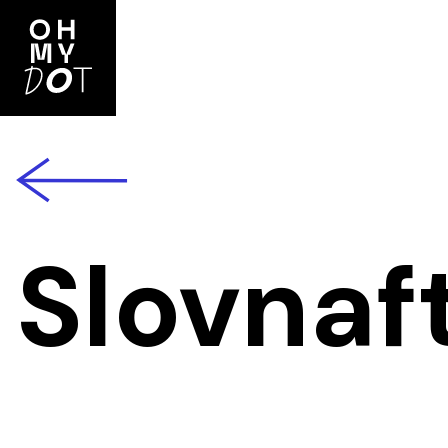
back
Slovnaf