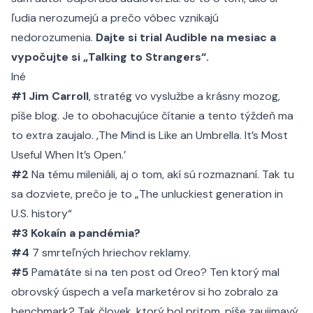
ľudia nerozumejú a prečo vôbec vznikajú
nedorozumenia.
Dajte si trial Audible na mesiac a
vypočujte si „Talking to Strangers“.
Iné
#1
Jim Carroll
, stratég vo vyslužbe a krásny mozog,
píše blog. Je to obohacujúce čítanie a tento týždeň ma
to extra zaujalo.
‚The Mind is Like an Umbrella. It’s Most
Useful When It’s Open.’
#2
Na tému mileniáli, aj o tom, akí sú rozmaznaní. Tak tu
sa dozviete, prečo je to
„The unluckiest generation in
U.S. history“
#3
Kokaín a pandémia?
#4
7 smrteľných hriechov reklamy.
#5
Pamätáte si na ten post od Oreo? Ten ktorý mal
obrovský úspech a veľa marketérov si ho zobralo za
benchmark? Tak človek, ktorý bol pritom, píše zaujimavý