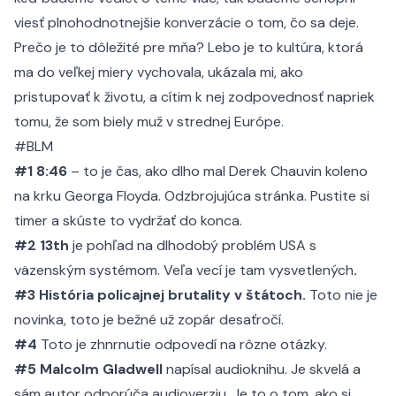
viesť plnohodnotnejšie konverzácie o tom, čo sa deje.
Prečo je to dôležité pre mňa? Lebo je to kultúra, ktorá
ma do veľkej miery vychovala, ukázala mi, ako
pristupovať k životu, a cítim k nej zodpovednosť napriek
tomu, že som biely muž v strednej Európe.
#BLM
#1
8:46
– to je čas, ako dlho mal Derek Chauvin koleno
na krku Georga Floyda. Odzbrojujúca stránka.
Pustite si
timer a skúste to vydržať do konca.
#2
13th
je pohľad na dlhodobý problém USA s
väzenským systémom. Veľa vecí je tam vysvetlených
.
#3
História policajnej brutality v štátoch.
Toto nie je
novinka, toto je bežné už zopár desaťročí.
#4
Toto je zhnrnutie odpovedí na rôzne otázky.
#5 Malcolm Gladwell
napísal audioknihu. Je skvelá a
sám autor odporúča audioverziu. Je to o tom, ako si