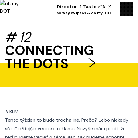
men
Director
f Taste
VOL 3
survey by Ipsos & oh my DOT
#
12
CONNECTING
THE DOTS
Connecting the dots #12
#BLM
Tento týžden to bude trocha iné. Prečo? Lebo niekedy
sú dôležitejšie veci ako reklama. Navyše mám pocit, že
keď budeme vedieť o téme viac, tak budeme schopní