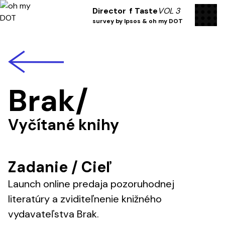
men
Director
f Taste
VOL 3
survey by Ipsos & oh my DOT
back
Brak
/
Vyčítané knihy
Zadanie / Cieľ
Launch online predaja pozoruhodnej
literatúry a zviditeľnenie knižného
vydavateľstva Brak.