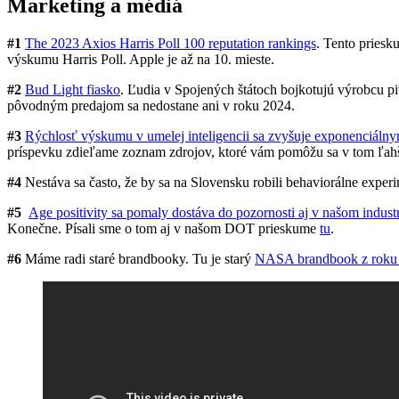
Marketing a médiá
#1
The 2023 Axios Harris Poll 100 reputation rankings
. Tento priesk
výskumu Harris Poll. Apple je až na 10. mieste.
#2
Bud Light fiasko
. Ľudia v Spojených štátoch bojkotujú výrobcu p
pôvodným predajom sa nedostane ani v roku 2024.
#3
Rýchlosť výskumu v umelej inteligencii sa zvyšuje exponenciál
príspevku zdieľame zoznam zdrojov, ktoré vám pomôžu sa v tom ľahši
#4
Nestáva sa často, že by sa na Slovensku robili behaviorálne exper
#5
Age positivity sa pomaly dostáva do pozornosti aj v našom indust
Konečne. Písali sme o tom aj v našom DOT prieskume
tu
.
#6
Máme radi staré brandbooky. Tu je starý
NASA brandbook z roku