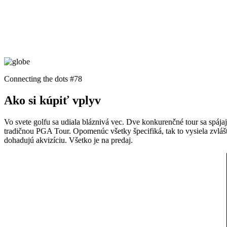
Connecting the dots #78
Ako si kúpiť vplyv
Vo svete golfu sa udiala bláznivá vec. Dve konkurenčné tour sa spájajú
tradičnou PGA Tour. Opomenúc všetky špecifiká, tak to vysiela zvláš
dohadujú akvizíciu. Všetko je na predaj.