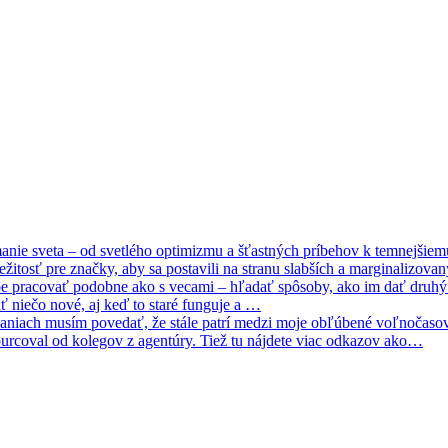
ímanie sveta – od svetlého optimizmu a šťastných príbehov k temnejšiemu
itosť pre značky, aby sa postavili na stranu slabších a marginalizovan
e pracovať podobne ako s vecami – hľadať spôsoby, ako im dať druhý 
 niečo nové, aj keď to staré funguje a …
niach musím povedať, že stále patrí medzi moje obľúbené voľnočasové ak
sourcoval od kolegov z agentúry. Tiež tu nájdete viac odkazov ako…