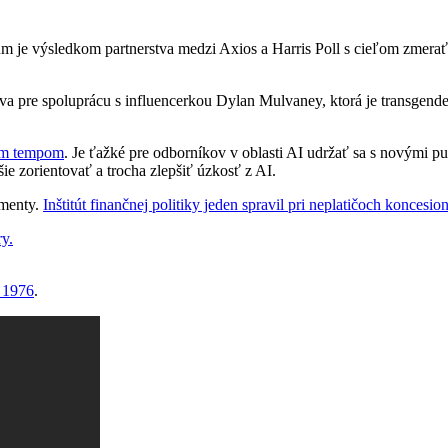
um je výsledkom partnerstva medzi Axios a Harris Poll s cieľom zmera
iva pre spoluprácu s influencerkou Dylan Mulvaney, ktorá je transgend
nym tempom
. Je ťažké pre odborníkov v oblasti AI udržať sa s novými pu
e zorientovať a trocha zlepšiť úzkosť z AI.
imenty.
Inštitút finančnej politiky jeden spravil pri neplatičoch koncesi
ry.
 1976
.