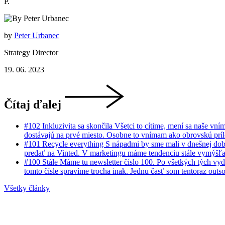
P.
by
Peter Urbanec
Strategy Director
19. 06. 2023
Čítaj ďalej
#
102
Inkluzivita sa skončila Všetci to cítime, mení sa naše vn
dostávajú na prvé miesto. Osobne to vnímam ako obrovskú prílež
#
101
Recycle everything S nápadmi by sme mali v dnešnej dob
predať na Vinted. V marketingu máme tendenciu stále vymýšľať
#
100
Stále Máme tu newsletter číslo 100. Po všetkých tých vyda
tomto čísle spravíme trocha inak. Jednu časť som tentoraz out
Všetky články