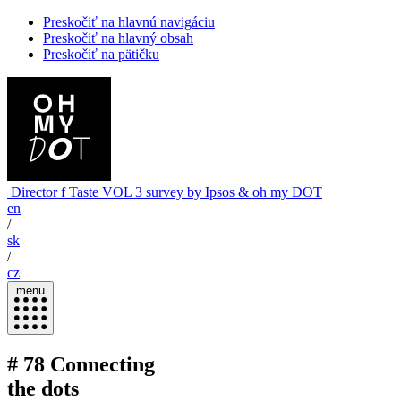
Preskočiť na hlavnú navigáciu
Preskočiť na hlavný obsah
Preskočiť na pätičku
Director
f Taste
VOL 3
survey by Ipsos & oh my DOT
en
/
sk
/
cz
menu
#
78
Connecting
the dots