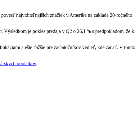
ť povesť najviditeľnejších značiek v Amerike na základe 20-ročného
er. Výsledkom je pokles predaja v Q2 o 26,1 % s predpokladom, že k
blikáciami a ešte ťažšie pre začiatočníkov vedieť, kde začať. V tomto
onárskych poplatkov
.