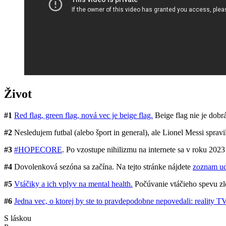
Život
#1
Red flag, green flag, nová vec je beige flag.
Beige flag nie je dobrá
#2
Nesledujem futbal (alebo šport in general), ale Lionel Messi spravil
#3
#HOPECORE
. Po vzostupe nihilizmu na internete sa v roku 2023
#4
Dovolenková sezóna sa začína. Na tejto stránke nájdete
zoznam ud
#5
Vtáčiky a ich vplyv na mental health.
Počúvanie vtáčieho spevu zle
#6
Jedna vec, o ktorej by ste to pravdepodobne nepovedali: reality TV
S láskou