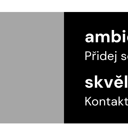
ambic
Přidej 
skvěl
Kontakt