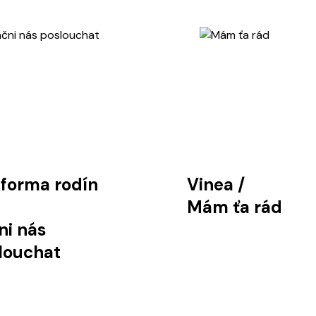
tforma rodín
Vinea
/
Mám ťa rád
ni nás
louchat