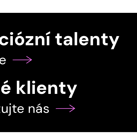
iózní talenty
se
é klienty
ujte nás