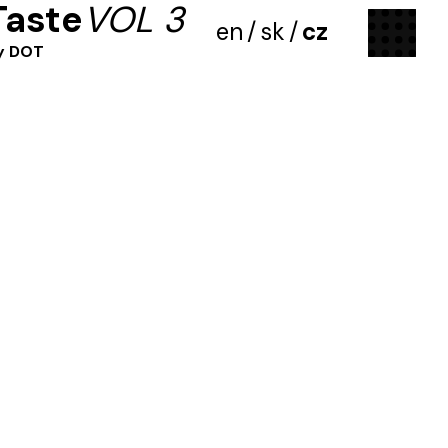
Taste
VOL 3
menu
en
/
sk
/
cz
my DOT