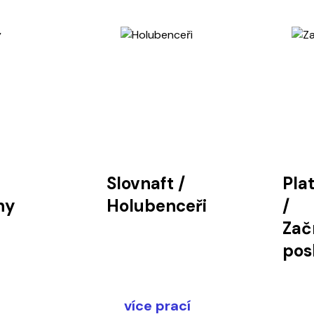
Slovnaft
/
Pla
hy
Holubenceři
/
Zač
pos
více prací